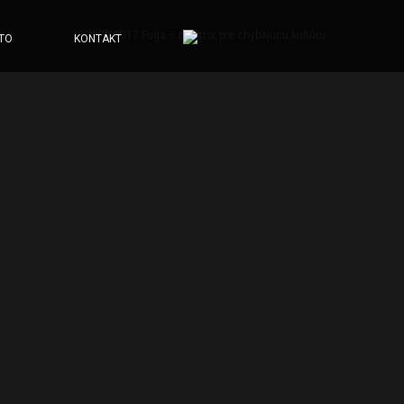
© 2017 Fuga – priestor pre chýbajúcu kultúru
TO
KONTAKT