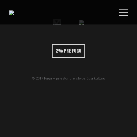
2% PRE FUGU
© 2017 Fuga – priestor pre chýbajúcu kultúru