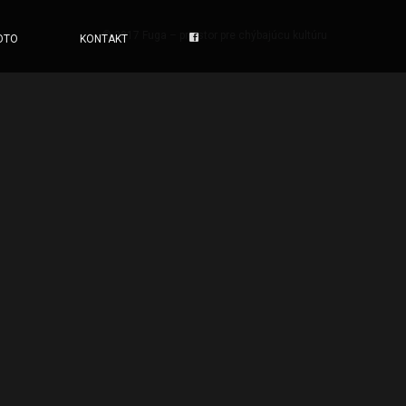
© 2017 Fuga – priestor pre chýbajúcu kultúru
OTO
KONTAKT