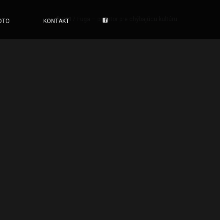
© 2017 Fuga – priestor pre chýbajúcu kultúru
OTO
KONTAKT