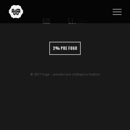
2% PRE FUGU
© 2017 Fuga – priestor pre chýbajúcu kultúru