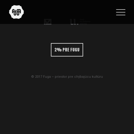
2% PRE FUGU
© 2017 Fuga – priestor pre chýbajúcu kultúru