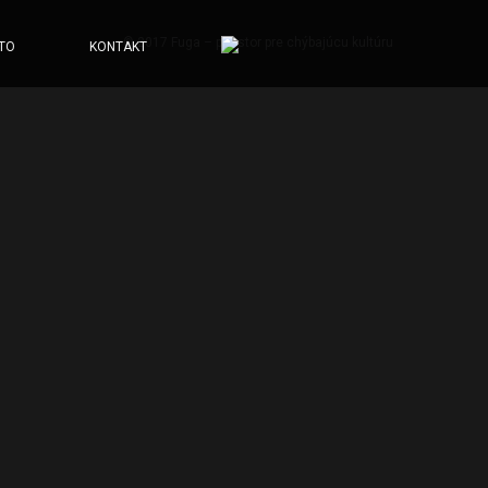
© 2017 Fuga – priestor pre chýbajúcu kultúru
TO
KONTAKT