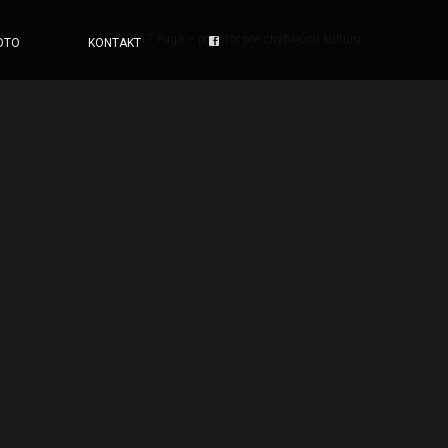
© 2017 Fuga – priestor pre chýbajúcu kultúru
OTO
KONTAKT