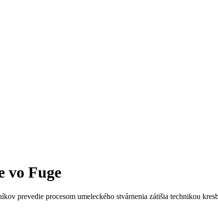
 vo Fuge
kov prevedie procesom umeleckého stvárnenia zátišia technikou kresb