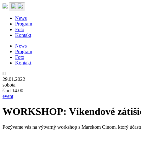
News
Program
Foto
Kontakt
News
Program
Foto
Kontakt
29.01.2022
sobota
štart 14:00
event
WORKSHOP: Víkendové zátišie
Pozývame vás na výtvarný workshop s Marekom Cinom, ktorý účastní