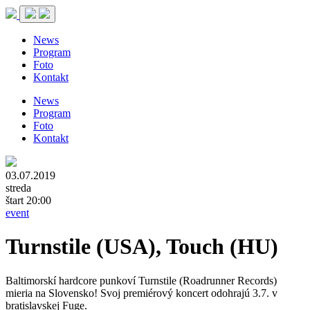
News
Program
Foto
Kontakt
News
Program
Foto
Kontakt
03.07.2019
streda
štart 20:00
event
Turnstile (USA), Touch (HU)
Baltimorskí hardcore punkoví Turnstile (Roadrunner Records)
mieria na Slovensko! Svoj premiérový koncert odohrajú 3.7. v
bratislavskej Fuge.