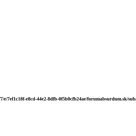
/7/e/7ef1c18f-e8cd-44e2-8dfb-0f5b0cfb24ae/forumabsurdum.sk/sub/