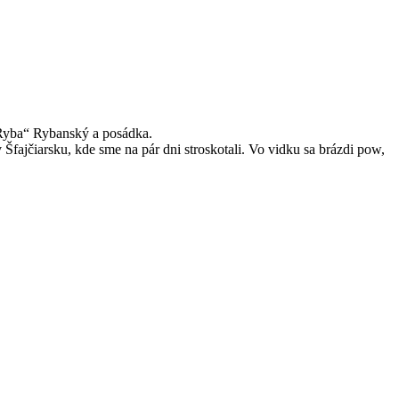
 „Ryba“ Rybanský a posádka.
Šfajčiarsku, kde sme na pár dni stroskotali. Vo vidku sa brázdi pow,