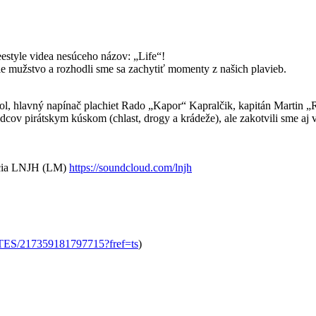
tyle videa nesúceho názov: „Life“!
ie mužstvo a rozhodli sme sa zachytiť momenty z našich plavieb.
col, hlavný napínač plachiet Rado „Kapor“ Kapralčik, kapitán Martin
ov pirátskym kúskom (chlast, drogy a krádeže), ale zakotvili sme aj v 
rmácia LNJH (LM)
https://soundcloud.com/
lnjh
TES/
217359181797715?fref=ts
)