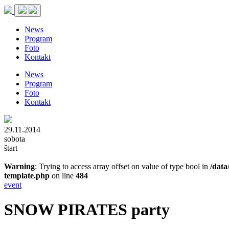
News
Program
Foto
Kontakt
News
Program
Foto
Kontakt
29.11.2014
sobota
štart
Warning
: Trying to access array offset on value of type bool in
/data
template.php
on line
484
event
SNOW PIRATES party