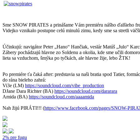
Sme SNOW PIRATES a prinášame Vám premiéru nášho ďalšieho frees
Videjko vznikalo postupne celú minulú zimu, kedy sme sa stretli väčš
Účinkujú: navigátor Peter „Hano“ Hančiak, veslár Matúš „Julo“ Kar
Zábery pochádzajú hlavne zo Soldenu a okolia, kde sme učili domorodc
lieta sa vzduchom, šmýka po tyčkách, ale hlavne žije, lebo ŽTK!
Po premiére ťa čaká after: predstavia sa naši bratia spod Tatier, fo
do rána bieleho zahrá:
Vi3e (LM)
https://soundcloud.com/
vibe_production
DJane Dara Richter (BA)
https://soundcloud.com/
dararara
Amida (BA)
https://soundcloud.com/
aaaamida
Nah žijú PIRÁTI!!! (
https://www.facebook.com/
pages/SNOW-PIRA
2% pre fugu