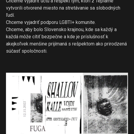
Chceme vyjadriť úctu a rešpekt tým, ktorí z Teplárne
vytvorili otvorené miesto na stretávanie sa slobodných
ľudí.
Chceme vyjadriť podporu LGBTI+ komunite.
Chceme, aby bolo Slovensko krajinou, kde sa každý a
každá môže cítiť bezpečne a kde je príslušnosť k
akejkoľvek menšine prijímaná s rešpektom ako prirodzená
súčasť spoločnosti.