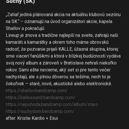
Suchý (SK)
„Zatiaľ jediná plánovaná akcia na aktuálnu klubovú sezónu
na SK.“ – oznamujú na úvod organizátori akcie, kapela
Shallov a pokračujú:
Lineup je znova a tradične najlepší na svete, zahrajú naši
kamaráti a kamarátky a okrem toho máme obrovskú
radosť, že pozvanie prijali KALLE, úžasná skupina, ktorej
sme viacerí fanúšikmi a ktorá v blízkej budúcnosti vydáva
svoj nový album a zároveň v Bratislave nehrali niekoľko
rokov. Sami ešte nevieme, aký set si pre tento večer
nachystajú, ale s plnou dôverou sa tešíme, nech to je
čokoľvek – staré, nové, akustické alebo elektronické.
https://shallov.bandcamp.com/
https://kallesound.bandcamp.com/
https://nepohoda.bandcamp.com/album/staro
https://suchydom.bandcamp.com/
after: Kristie Kardio + Exui