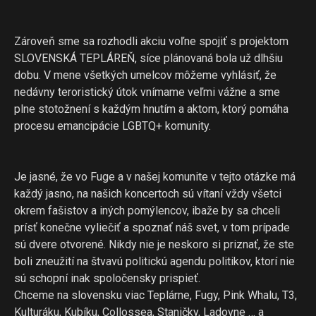
Zároveň sme sa rozhodli akciu voľne spojiť s projektom
SLOVENSKÁ TEPLÁREŇ, síce plánovaná bola už dlhšiu
dobu. V mene všetkých umelcov môžeme vyhlásiť, že
nedávny teroristický útok vnímame veľmi vážne a sme
plne stotožnení s každým hnutím a aktom, ktorý pomáha
procesu emancipácie LGBTQ+ komunity.
Je jasné, že vo Fuge a v našej komunite v tejto otázke má
každý jasno, na našich koncertoch sú vítaní vždy všetci
okrem fašistov a iných pomýlencov, ibaže by sa chceli
prísť konečne vyliečiť a spoznať náš svet, v tom prípade
sú dvere otvorené. Nikdy nie je neskoro si priznať, že ste
boli zneužití na štvavú politickú agendu politikov, ktorí nie
sú schopní inak spoločensky prispieť.
Chceme na slovensku viac Teplárne, Fugy, Pink Whalu, T3,
Kulturáku, Kubíku, Collossea, Staničky, Ladovne … a