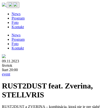
News
Program
Foto
Kontakt
News
Program
Foto
Kontakt
09.11.2023
štvrtok
štart 20:00
event
RUST2DUST feat. Zverina,
STELLVRIS
RUST2DUST a ZVERINA – kombinácia, ktorá nie je pre slabé