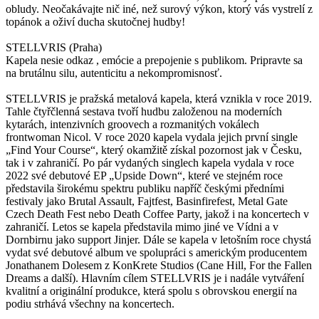
obludy. Neočakávajte nič iné, než surový výkon, ktorý vás vystrelí z
topánok a oživí ducha skutočnej hudby!
STELLVRIS (Praha)
Kapela nesie odkaz , emócie a prepojenie s publikom. Pripravte sa
na brutálnu silu, autenticitu a nekompromisnosť.
STELLVRIS je pražská metalová kapela, která vznikla v roce 2019.
Tahle čtyřčlenná sestava tvoří hudbu založenou na moderních
kytarách, intenzivních groovech a rozmanitých vokálech
frontwoman Nicol. V roce 2020 kapela vydala jejich první single
„Find Your Course“, který okamžitě získal pozornost jak v Česku,
tak i v zahraničí. Po pár vydaných singlech kapela vydala v roce
2022 své debutové EP „Upside Down“, které ve stejném roce
představila širokému spektru publiku napříč českými předními
festivaly jako Brutal Assault, Fajtfest, Basinfirefest, Metal Gate
Czech Death Fest nebo Death Coffee Party, jakož i na koncertech v
zahraničí. Letos se kapela představila mimo jiné ve Vídni a v
Dornbirnu jako support Jinjer. Dále se kapela v letošním roce chystá
vydat své debutové album ve spolupráci s americkým producentem
Jonathanem Dolesem z KonKrete Studios (Cane Hill, For the Fallen
Dreams a další). Hlavním cílem STELLVRIS je i nadále vytváření
kvalitní a originální produkce, která spolu s obrovskou energií na
podiu strhává všechny na koncertech.