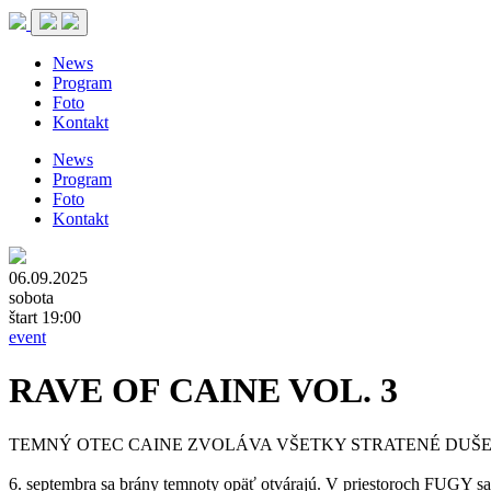
News
Program
Foto
Kontakt
News
Program
Foto
Kontakt
06.09.2025
sobota
štart 19:00
event
RAVE OF CAINE VOL. 3
TEMNÝ OTEC CAINE ZVOLÁVA VŠETKY STRATENÉ DUŠE 
6. septembra sa brány temnoty opäť otvárajú. V priestoroch FUGY sa