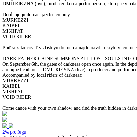
DMITRIEVNA (live), producentkou a performerkou, ktorej sety balan
Dopĺňajú ju domáci jazdci temnoty:
MURKEZZI
KAIBEL
MISHPAT
VOID RIDER
Príď si zatancovať s vlastným tieňom a nájdi pravdu ukrytú v temnote
DARK FATHER CAINE SUMMONS ALL LOST SOULS INTO 
On September 6th, the gates of darkness open once again. In the dept
a unique headliner – DMITRIEVNA (live), a producer and performer wh
Accompanied by local riders of darkness:
MURKEZZI
KAIBEL
MISHPAT
VOID RIDER
Come dance with your own shadow and find the truth hidden in dark
2% pre fugu