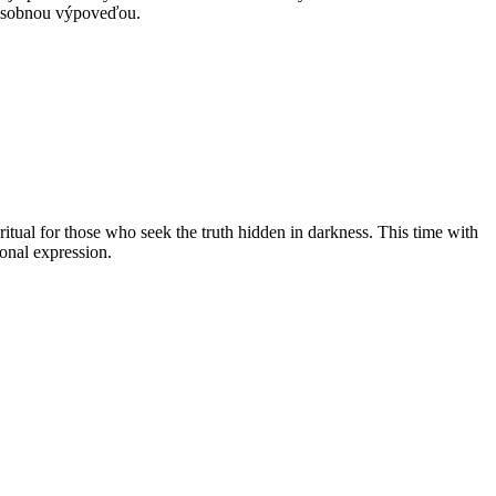
 osobnou výpoveďou.
tual for those who seek the truth hidden in darkness. This time with
onal expression.