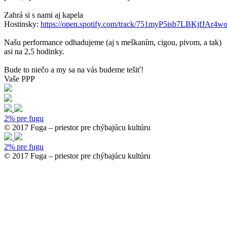
Zahrá si s nami aj kapela
Hostinsky:
https://open.spotify.com/track/751myP5isb7LBKjfJAr4
Našu performance odhadujeme (aj s meškaním, cigou, pivom, a tak)
asi na 2,5 hodinky.
Bude to niečo a my sa na vás budeme tešiť!
Vaše PPP
2% pre fugu
© 2017 Fuga – priestor pre chýbajúcu kultúru
2% pre fugu
© 2017 Fuga – priestor pre chýbajúcu kultúru