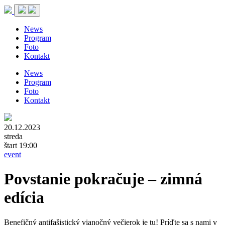
News
Program
Foto
Kontakt
News
Program
Foto
Kontakt
20.12.2023
streda
štart 19:00
event
Povstanie pokračuje – zimná
edícia
Benefičný antifašistický vianočný večierok je tu! Príďte sa s nami v