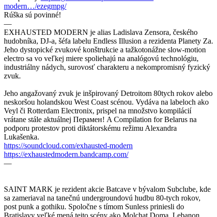
modern…/ezegmpg/
Rúška sú povinné!
—
EXHAUSTED MODERN je alias Ladislava Zensora, českého
hudobníka, DJ-a, šéfa labelu Endless Illusion a rezidenta Planety Za.
Jeho dystopické zvukové konštrukcie a tažkotonážne slow-motion
electro sa vo veľkej miere spoliehajú na analógovú technológiu,
industriálny nádych, surovosť charakteru a nekompromisný fyzický
zvuk.
Jeho angažovaný zvuk je inšpirovaný Detroitom 80tych rokov alebo
neskoršou holandskou West Coast scénou. Vydáva na labeloch ako
Veyl či Rotterdam Electronix, prispel na množstvo kompilácií
vrátane stále aktuálnej Перамен! A Compilation for Belarus na
podporu protestov proti diktátorskému režimu Alexandra
Lukašenka.
https://soundcloud.com/exhausted-modern
https://exhaustedmodern.bandcamp.com/
—
SAINT MARK je rezident akcie Batcave v bývalom Subclube, kde
sa zameriaval na tanečnú undergroundovú hudbu 80-tych rokov,
post punk a gothiku. Spoločne s tímom Sunless priniesli do
Bratislavy veľké mená tejto scény ako Molchat Doma, Lebanon