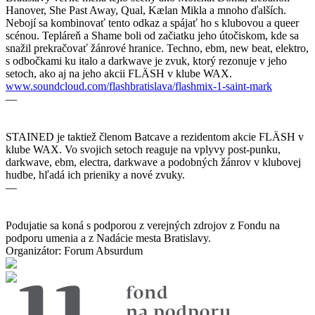
Hanover, She Past Away, Qual, Kælan Mikla a mnoho ďalších.
Nebojí sa kombinovať tento odkaz a spájať ho s klubovou a queer
scénou. Tepláreň a Shame boli od začiatku jeho útočiskom, kde sa
snažil prekračovať žánrové hranice. Techno, ebm, new beat, elektro,
s odbočkami ku italo a darkwave je zvuk, ktorý rezonuje v jeho
setoch, ako aj na jeho akcii FLÄSH v klube WAX.
www.soundcloud.com/flashbratislava/flashmix-1-saint-mark
—
STAINED je taktiež členom Batcave a rezidentom akcie FLÄSH v
klube WAX. Vo svojich setoch reaguje na vplyvy post-punku,
darkwave, ebm, electra, darkwave a podobných žánrov v klubovej
hudbe, hľadá ich prieniky a nové zvuky.
—
Podujatie sa koná s podporou z verejných zdrojov z Fondu na
podporu umenia a z Nadácie mesta Bratislavy.
Organizátor: Forum Absurdum