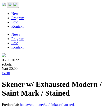
News
Program
Foto
Kontakt
News
Program
Foto
Kontakt
05.03.2022
sobota
štart 20:00
event
Skener w/ Exhausted Modern /
Saint Mark / Stained
Predpredaj:
https://goout.net/…/plnka-exhausted-