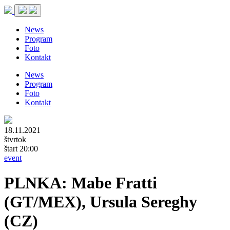
News
Program
Foto
Kontakt
News
Program
Foto
Kontakt
18.11.2021
štvrtok
štart 20:00
event
PLNKA: Mabe Fratti
(GT/MEX), Ursula Sereghy
(CZ)