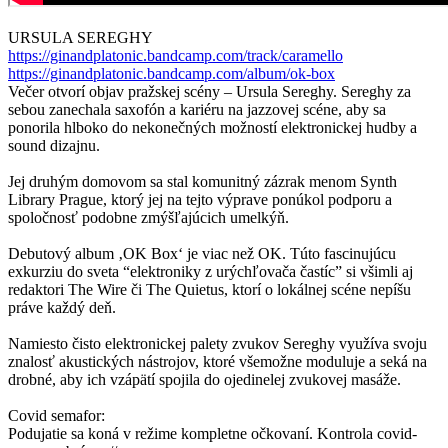
URSULA SEREGHY
https://ginandplatonic.bandcamp.com/track/caramello
https://ginandplatonic.bandcamp.com/album/ok-box
Večer otvorí objav pražskej scény – Ursula Sereghy. Sereghy za
sebou zanechala saxofón a kariéru na jazzovej scéne, aby sa
ponorila hlboko do nekonečných možností elektronickej hudby a
sound dizajnu.
Jej druhým domovom sa stal komunitný zázrak menom Synth
Library Prague, ktorý jej na tejto výprave ponúkol podporu a
spoločnosť podobne zmýšľajúcich umelkýň.
Debutový album ‚OK Box‘ je viac než OK. Túto fascinujúcu
exkurziu do sveta “elektroniky z urýchľovača častíc” si všimli aj
redaktori The Wire či The Quietus, ktorí o lokálnej scéne nepíšu
práve každý deň.
Namiesto čisto elektronickej palety zvukov Sereghy využíva svoju
znalosť akustických nástrojov, ktoré všemožne moduluje a seká na
drobné, aby ich vzápätí spojila do ojedinelej zvukovej masáže.
Covid semafor:
Podujatie sa koná v režime kompletne očkovaní. Kontrola covid-