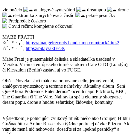
violončelo
analógové syntezátori
dreampop
drone
elektronika z urýchľovača častíc
pekné pesničky
Predpredaj: čoskoro
Covid režim: kompletne očkovaní
MABE FRATTI
☆ﾟ. * ･ ｡ﾟ,
https://tinangelrecords.bandcamp.com/track/aire-2
☆ﾟ. * ･ ｡ﾟ,
https://bit.ly/3kfEc3s
Mabe Fratti je guatemalská čelistka a skladateľka usadená v
Mexiku. V rámci európskeho turné sa okrem Cafe OTO (Londýn),
či Kieszalon (Berlín) zastaví aj vo FUGE.
Občas človeku stačí málo: naloopované cello, jemný vokál,
analógové syntezátory a terénne nahrávky. Aktuálny album ‚Será
Que Ahora Podremos Entendernos“ ocenili napr. Pitchfork, BBC,
The Guardian či The Wire. Nahrávka spája elementy shoegaze,
dream popu, drone a hudbu sefardskej židovskej komunity.
Výsledkom je pohlcujúci zvukový rituál: niečo ako Grouper, Hildur
Guð́nadóttir a Arthur Russel dva týždne po tretej dávke Pfizeru. Ak
vám tie mená nič nehovoria, dosaďte si za „pekné pesničky“ a