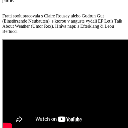
príďte.
Fratti spolupracovala s Claire Rousay alebo Gudrun Gut
(Einstürzende Neubauten), s ktorou v auguste vydali EP Let’s Talk
About Weather (Umor Rex). Hráva napr. s Efterklang či Leou
Bertucci.