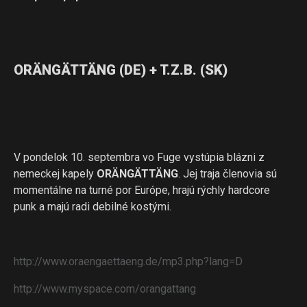
ORÄNGÄTTÄNG (DE) + T.Z.B. (SK)
V pondelok 10. septembra vo Fuge vystúpia blázni z
nemeckej kapely
ORÄNGÄTTÄNG
. Jej traja členovia sú
momentálne na turné por Európe, hrajú rýchly hardcore
punk a majú radi debilné kostými.
http://www.oraengaettaeng.de/mp3.php?lang=D
http://www.myspace.com/orangattang