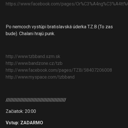
https://www.facebook.com/pages/Or%C3%A4ng%C3%A4tt
Po nemcoch vystúpi bratislavská úderka T.Z.B (To zas
bude). Chalani hrajú punk.
http://www.tzbband.szm.sk
http://www.bandzone.cz/tzb
http://www.facebook.com/pages/TZB/58407206008
http://www.myspace.com/tzbband
//////////////////////////////////////////
Začiatok: 20:00
Vstup: ZADARMO