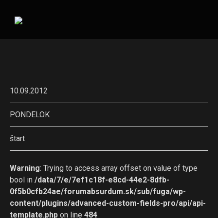
10.09.2012
PONDELOK
štart
Warning
: Trying to access array offset on value of type
bool in
/data/7/e/7ef1c18f-e8cd-44e2-8dfb-
0f5b0cfb24ae/forumabsurdum.sk/sub/fuga/wp-
content/plugins/advanced-custom-fields-pro/api/api-
template.php
on line
484