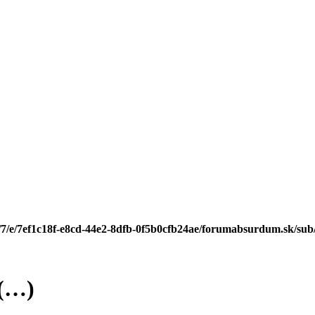
/7/e/7ef1c18f-e8cd-44e2-8dfb-0f5b0cfb24ae/forumabsurdum.sk/sub/
 (…)