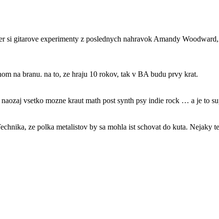
r si gitarove experimenty z poslednych nahravok Amandy Woodward, pr
ahom na branu. na to, ze hraju 10 rokov, tak v BA budu prvy krat.
naozaj vsetko mozne kraut math post synth psy indie rock … a je to su
Technika, ze polka metalistov by sa mohla ist schovat do kuta. Nejaky 