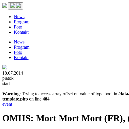
News
Program
Foto
Kontakt
News
Program
Foto
Kontakt
18.07.2014
piatok
štart
Warning
: Trying to access array offset on value of type bool in
/data
template.php
on line
484
event
OMHS: Mort Mort Mort (FR),