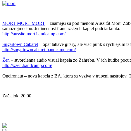
MORT MORT MORT
– znamejsi su pod menom Aussitôt Mort. Zobe
samozrejmostou. Jedinecnost francuzskych kapiel podciarknuta.
http://
aussitotmort.bandcamp.com/
Sugartown Cabaret
– opat tahave gitary, ale viac punk s rychlejsim t
http://
sugartowncabaret.bandcamp.c
om/
Žen
– stvorclenna audio visual kapela zo Zahrebu. V ich hudbe pocut 
http://xzen.bandcamp.com/
Oneironaut – nova kapela z BA, ktora sa vyziva v trapeni nastrojov. 
Začiatok: 20:00