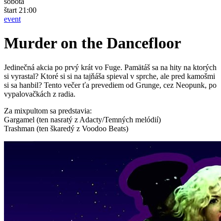
sobota
štart 21:00
event
Murder on the Dancefloor
Jedinečná akcia po prvý krát vo Fuge. Pamätáš sa na hity na ktorých
si vyrastal? Ktoré si si na tajňáša spieval v sprche, ale pred kamošmi
si sa hanbil? Tento večer ťa prevediem od Grunge, cez Neopunk, po
vypalovačkách z radia.
Za mixpultom sa predstavia:
Gargamel (ten nasratý z Adacty/Temných melódií)
Trashman (ten škaredý z Voodoo Beats)