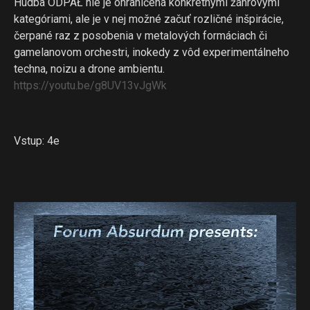
Hudba ODPAŁ nie je ohraničená konkrétnymi žánrovými
kategóriami, ale je v nej možné začuť rozličné inšpirácie,
čerpané raz z posobenia v metalových formáciach či
gamelanovom orchestri, inokedy z vôd experimentálneho
techna, noizu a drone ambientu.
https://youtu.be/
g8UV13vJgWk
Vstup: 4e