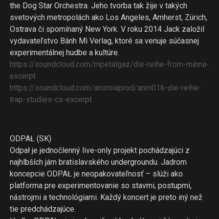
the Dog Star Orchestra. Jeho tvorba tak žije v takých
svetových metropolách ako Los Angeles, Amherst, Zürich,
Ostrava či spomínaný New York. V roku 2014 Jack založil
vydavateľstvo Bánh Mì Verlag, ktoré sa venuje súčasnej
experimentálnej hudbe a kultúre.
https://soundcloud.com/
rnpetalgaz/
die-reihe-from-minna-
excerp
t
https://soundcloud.com/
anomiaprod/
anm016-die-reihe-
trap-studi
es-cs-excerpt
ODPAŁ (SK)
Odpał je jednočlenný live-only projekt pochádzajúci z
najhlbších jám bratislavského undergroundu. Jadrom
koncepcie ODPAŁ je neopakovateľnosť – slúži ako
platforma pre experimentovanie so stavmi, postupmi,
nástrojmi a technológiami. Každý koncert je preto iný než
tie predchádzajúce.