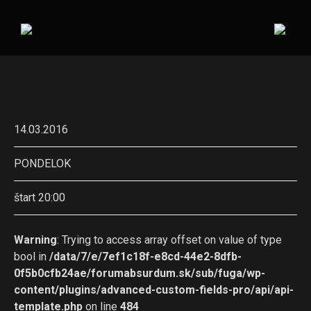
14.03.2016
PONDELOK
štart 20:00
Warning
: Trying to access array offset on value of type
bool in
/data/7/e/7ef1c18f-e8cd-44e2-8dfb-
0f5b0cfb24ae/forumabsurdum.sk/sub/fuga/wp-
content/plugins/advanced-custom-fields-pro/api/api-
template.php
on line
484