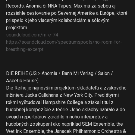
Records, Anomia či NNA Tapes. Max má za sebou aj
rozsiahle cestovanie po Severnej Amerike a Európe, ktoré
prispelo k jeho viacerým kolaboráciám a sólovým
projektom.
soundcloud.com/m-e
-74
https://soundcloud.com/
spectrumspools/
no-room-for-
breathing-excer
pt
DIE REIHE (US > Anòmia / Banh Mi Verlag / Salon /
Ascetic House)
Die Reihe je najnovším projektom skladateľa a zvukového
inžiniera Jacka Callahana z New York City. Pred štyrmi
rokmi vyštudoval Hampshire College a získal titul z
hudobnej kompozície a teórie. Jeho skladby nahralo a do
svojich repertoárov zaradilo mnoho interpretov a
hudobných zoskupení ako napríklad SEM Ensemble, the
Wet Ink Ensemble, the Janacek Philharmonic Orchestra &