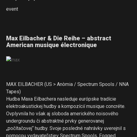
event
Max Eilbacher & Die Reihe – abstract
American musique électronique
MAX EILBACHER (US > Anòmia / Spectrum Spools / NNA
Tapes)
Hudba Maxa Eilbachera nasleduje európske tradície
elektroakustickej hudby a kompozícií musique concréte.
Ovplyvnila ho však aj sloboda amerického noisového
undergroundu či abstraktné prvky generovanej
„počítačovej“ hudby. Svoje posledné nahrávky uverejnil s
pomocou vydavateľstiev Spectrum Spools, Fogged