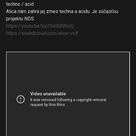
techno / acid
Alica nám zahrá jej zmes techna a acidu. Je súčasťou
projektu NDS.
https://youtu.be/byZSxlX8WmQ
https://soundcloud.com/alice-
volf