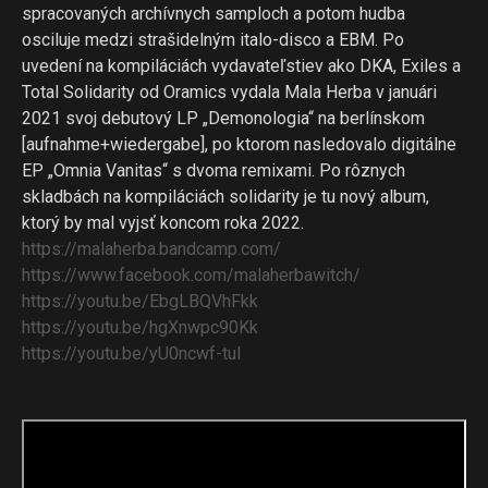
spracovaných archívnych samploch a potom hudba
osciluje medzi strašidelným italo-disco a EBM. Po
uvedení na kompiláciách vydavateľstiev ako DKA, Exiles a
Total Solidarity od Oramics vydala Mala Herba v januári
2021 svoj debutový LP „Demonologia“ na berlínskom
[aufnahme+wiedergabe], po ktorom nasledovalo digitálne
EP „Omnia Vanitas“ s dvoma remixami. Po rôznych
skladbách na kompiláciách solidarity je tu nový album,
ktorý by mal vyjsť koncom roka 2022.
https://malaherba.bandcamp.
com/
https://www.facebook.com/
malaherbawitch/
https://youtu.be/EbgLBQVhFkk
https://youtu.be/hgXnwpc90Kk
https://youtu.be/yU0ncwf-tuI