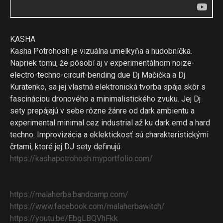
KASHA
Kasha Potrohosh je vizuálna umelkyňa a hudobníčka.
Napriek tomu, že pôsobí aj v experimentálnom noize-
electro-techno-circuit-
bending due Dj Mačička a Dj
Kuratenko, sa jej vlastná elektronická tvorba spája skôr s
fascináciou dronového a minimalistického zvuku. Jej Dj
sety prepájajú v sebe rôzne žánre od dark ambientu a
experimental minimal cez industrial až ku dark emd a hard
techno. Improvizácia a eklektickosť sú charakteristickými
črtami, ktoré jej DJ sety definujú.
https://kashapotrohosh.
myportfolio.com/
https://malaherba.bandcamp.com/
https://www.facebook.com/malaherbawitch/
https://youtu.be/EbgLBQVhFkk