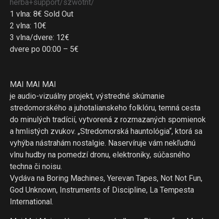
herba+
support/szwotnt/
1 vlna: 8€ Sold Out
2 vlna: 10€
3 vlna/dvere: 12€
dvere po 00:00 – 5€
MAI MAI MAI
je audio-vizuálny projekt, výstredné skúmanie
stredomorského a juhotalianskeho folklóru, temná cesta
do minulých tradícií, vytvorená z rozmazaných spomienok
a hmlistých zvukov. „Stredomorská hauntológia“, ktorá sa
vyhýba nástrahám nostalgie. Naservíruje vám nekľudnú
vlnu hudby na pomedzí dronu, elektroniky, súčasného
techna či noisu.
Vydáva na Boring Machines, Yerevan Tapes, Not Not Fun,
God Unknown, Instruments of Discipline, La Tempesta
International.