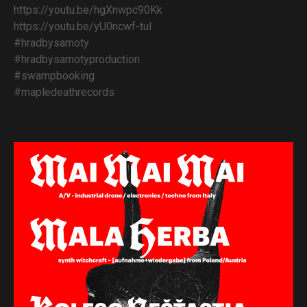
https://youtu.be/hgXnwpc90Kk
https://youtu.be/yU0ncwf-tuI
#hradbysamoty
#hradbysamotyproduction
#swampbooking
#mapledeathrecords