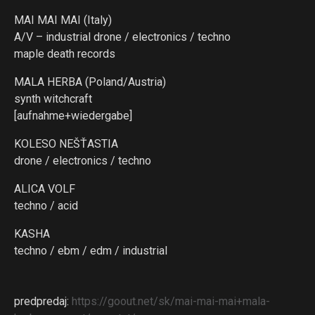
MAI MAI MAI (Italy)
A/V – industrial drone / electronics / techno
maple death records
MALA HERBA (Poland/Austria)
synth witchcraft
[aufnahme+wiedergabe]
KOLESO NEŠŤASTIA
drone / electronics / techno
ALICA VOLF
techno / acid
KASHA
techno / ebm / edm / industrial
predpredaj:
https://goout.net/
sk/mai-mai-mai+mala-