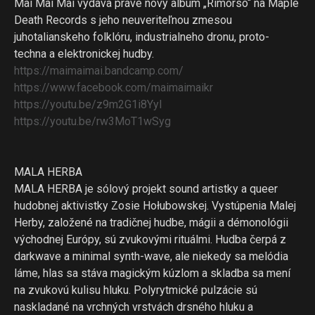
Mai Mai Mai vydáva práve nový album „Rimorso“ na Maple
Death Records s jeho neuveriteľnou zmesou
juhotalianskeho folklóru, industrialneho dronu, proto-
techna a elektronickej hudby.
https://maimaimai.bandcamp.
com/
https://www.facebook.com/
maimaimaikr
https://youtu.be/z9m2G1i8YyI
https://youtu.be/rw3MoT1wSyg
MALA HERBA
MALA HERBA je sólový projekt sound artistky a queer
hudobnej aktivistky Zosie Hołubowskej. Vystúpenia Malej
Herby, založené na tradičnej hudbe, mágii a démonológii
východnej Európy, sú zvukovými rituálmi. Hudba čerpá z
darkwave a minimal synth-wave, ale niekedy sa melódia
láme, hlas sa stáva magickým kúzlom a skladba sa mení
na zvukovú kulisu hluku. Polyrytmické pulzácie sú
naskladané na vrchných vrstvách drsného hluku a