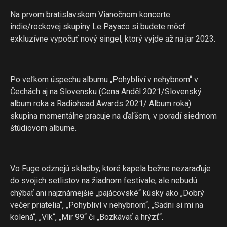
Na prvom bratislavskom Vianočnom koncerte
indie/rockovej skupiny Le Payaco si budete môcť
exkluzívne vypočuť nový singel, ktorý vyjde až na jar 2023.
Po veľkom úspechu albumu „Pohybliví v nehybnom“ v
Čechách aj na Slovensku (Cena Anděl 2021/Slovenský
album roka a Radiohead Awards 2021/ Album roka)
skupina momentálne pracuje na ďaľšom, v poradí siedmom
štúdiovom albume.
Vo Fuge odznejú skladby, ktoré kapela bežne nezaraďuje
do svojich setlistov na žiadnom festivale, ale nebudú
chýbať ani najznámejšie „pajácovské“ kúsky ako „Dobrý
večer priatelia“, „Pohybliví v nehybnom“, „Sadni si mi na
kolená“, „Vlk“, „Mir 99“ či „Bozkávať a hrýzť“.