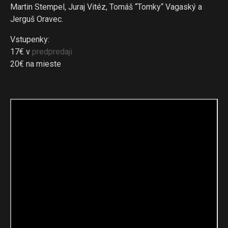
Martin Stempel, Juraj Vitéz, Tomáš “Tomky“ Vagaský a
Jerguš Oravec.
Vstupenky:
17€ v
predpredaji
20€ na mieste