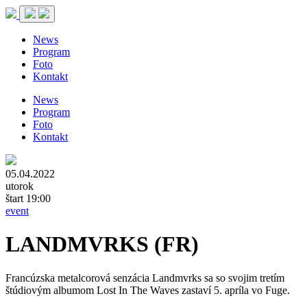
News
Program
Foto
Kontakt
News
Program
Foto
Kontakt
05.04.2022
utorok
štart 19:00
event
LANDMVRKS (FR)
Francúzska metalcorová senzácia Landmvrks sa so svojim tretím
štúdiovým albumom Lost In The Waves zastaví 5. apríla vo Fuge.