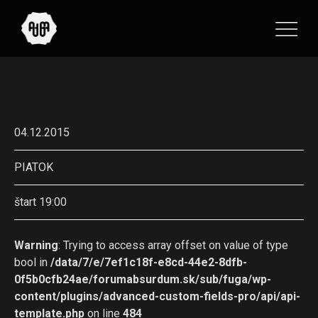
04.12.2015
PIATOK
štart 19:00
Warning
: Trying to access array offset on value of type
bool in
/data/7/e/7ef1c18f-e8cd-44e2-8dfb-
0f5b0cfb24ae/forumabsurdum.sk/sub/fuga/wp-
content/plugins/advanced-custom-fields-pro/api/api-
template.php
on line
484