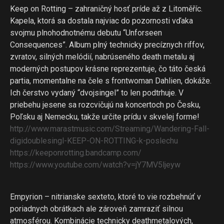
Keep on Rotting – zahraničný hosť príde až z Litoměříc.
Kapela, ktorá sa dostala najviac do pozornosti vďaka
svojmu plnohodnotnému debutu “Unforseen
Consequences”. Album plný technicky precíznych riffov,
zvratov, silných melódií, nabrúseného death metalu aj
moderných postupov krásne reprezentuje, čo táto česká
partia, momentalne na čele s frontwoman Dahlien, dokáže.
Ich čerstvo vydaný “dvojsingel” to len podtrhuje. V
priebehu jesene sa rozcvičujú na koncertoch po Česku,
Poľsku aj Nemecku, takže určite prídu v skvelej forme!
http://
www.marastmusic.com/
Streaming/
Wandering-Fall-
digidoublesi
ngl-KEEP-ON-ROTTING-k-posl
echu
https://
keeponrotting.bandc
amp.com/
https://www.youtube.com/
watch?v=jY7MV5ljeyw
Empyrion – nitrianske sexteto, ktoré to vie rozbehnúť v
poriadnych obrátkach ale zároveň zamraziť silnou
atmosférou. Kombinácie technicky deathmetalových,