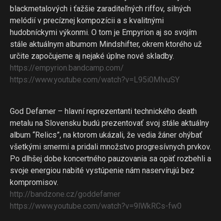
blackmetalových i ťažšie zaraditeľných riffov, silných
melódií v precíznej kompozícii a s kvalitnými
hudobníckymi výkonmi. O tom je Empyrion aj so svojím
stále aktuálnym albumom Mindshifter, okrem ktorého už
určite započujeme aj nejaké úplne nové skladby.
https://
empyrion.bandcamp.com/
https://www.youtube.com/
watch?v=L95i0MlvuSY
God Defamer – hlavní reprezentanti technického death
metalu na Slovensku budú prezentovať svoj stále aktuálny
album “Relics”, na ktorom ukázali, že vedia žáner ohýbať
všetkými smermi a pridali množstvo progresívnych prvkov.
Po dlhšej dobe koncertného pauzovania sa opäť rozbehli a
svoje energiou nabité vystúpenie nám naservírujú bez
kompromisov.
http://bandzone.cz/
goddefamer
https://www.youtube.com/
watch?v=9lWkRCs-fw0