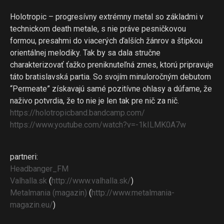
Holotropic – progresívny extrémny metal so základmi v
technickom death metale, s nie práve pesničkovou
formou, presahmi do viacerých ďalších žánrov a štipkou
orientálnej melodiky. Tak by sa dala stručne
charakterizovať ťažko preniknuteľná zmes, ktorú pripravuje
táto bratislavská partia. So svojím minuloročným debutom
“Permeate” získavajú samé pozitívne ohlasy a dúfame, že
naživo potvrdia, že to nie je len tak pre nič za nič.
https://
holotropicband.bandcamp.com
/
https://www.youtube.com/
watch?v=-1kILMK0A7w
partneri:
Headbanger_FM
Valhalla.sk
(
http://www.valhalla.sk/
)
Metalmania (magazin)
(
http://
www.metalmania-
magazin.eu/
)