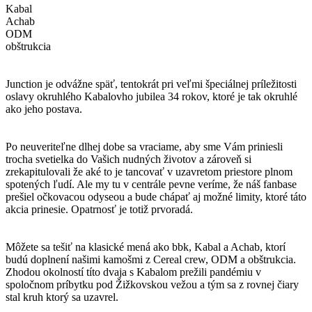
Kabal
Achab
ODM
obštrukcia
Junction je odvážne späť, tentokrát pri veľmi špeciálnej príležitosti
oslavy okruhlého Kabalovho jubilea 34 rokov, ktoré je tak okruhlé
ako jeho postava.
Po neuveriteľne dlhej dobe sa vraciame, aby sme Vám priniesli
trocha svetielka do Vašich nudných životov a zároveň si
zrekapitulovali že aké to je tancovať v uzavretom priestore plnom
spotených ľudí. Ale my tu v centrále pevne veríme, že náš fanbase
prešiel očkovacou odyseou a bude chápať aj možné limity, ktoré táto
akcia prinesie. Opatrnosť je totiž prvoradá.
Môžete sa tešiť na klasické mená ako bbk, Kabal a Achab, ktorí
budú doplnení našimi kamošmi z Cereal crew, ODM a obštrukcia.
Zhodou okolností títo dvaja s Kabalom prežili pandémiu v
spoločnom príbytku pod Žižkovskou vežou a tým sa z rovnej čiary
stal kruh ktorý sa uzavrel.