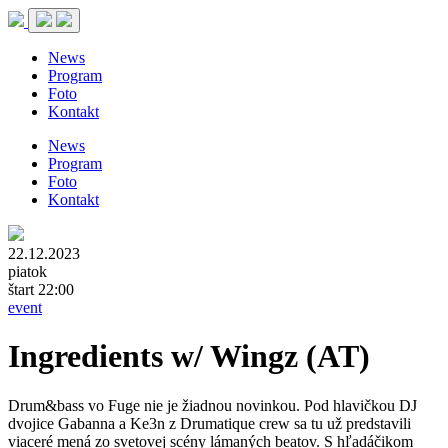
News
Program
Foto
Kontakt
News
Program
Foto
Kontakt
22.12.2023
piatok
štart 22:00
event
Ingredients w/ Wingz (AT)
Drum&bass vo Fuge nie je žiadnou novinkou. Pod hlavičkou DJ
dvojice Gabanna a Ke3n z Drumatique crew sa tu už predstavili
viaceré mená zo svetovej scény lámaných beatov. S hľadáčikom