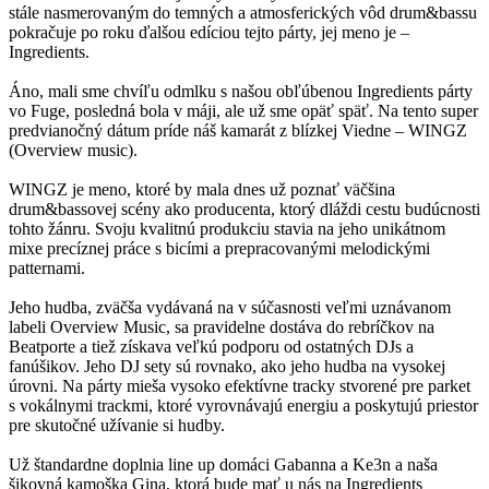
stále nasmerovaným do temných a atmosferických vôd drum&bassu
pokračuje po roku ďalšou edíciou tejto párty, jej meno je –
Ingredients.
Áno, mali sme chvíľu odmlku s našou obľúbenou Ingredients párty
vo Fuge, posledná bola v máji, ale už sme opäť späť. Na tento super
predvianočný dátum príde náš kamarát z blízkej Viedne – WINGZ
(Overview music).
WINGZ je meno, ktoré by mala dnes už poznať väčšina
drum&bassovej scény ako producenta, ktorý dláždi cestu budúcnosti
tohto žánru. Svoju kvalitnú produkciu stavia na jeho unikátnom
mixe precíznej práce s bicími a prepracovanými melodickými
patternami.
Jeho hudba, zväčša vydávaná na v súčasnosti veľmi uznávanom
labeli Overview Music, sa pravidelne dostáva do rebríčkov na
Beatporte a tiež získava veľkú podporu od ostatných DJs a
fanúšikov. Jeho DJ sety sú rovnako, ako jeho hudba na vysokej
úrovni. Na párty mieša vysoko efektívne tracky stvorené pre parket
s vokálnymi trackmi, ktoré vyrovnávajú energiu a poskytujú priestor
pre skutočné užívanie si hudby.
Už štandardne doplnia line up domáci Gabanna a Ke3n a naša
šikovná kamoška Gina, ktorá bude mať u nás na Ingredients