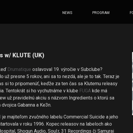
NEWS
PROGRAM
F
ts w/ KLUTE (UK)
 keď
Drumatique
oslavoval 19. výročie v Subclube?
 už presne 5 rokov, ani sa to nezdá, ale je to tak. Teraz je
as si to pripomenúť, keďže za ten čas sa Klutemu releasy
a. Tentokrát si ho vychutnáme v klube
FUGA
kde má
ew už pravidelnú akciu s názvom Ingredients o ktorú sa
á dvojica Gabanna a Ke3n.
l
je majiteľom zvučného labelu Commercial Suicide a jeho
 štartovala v roku 1996. Kopec releasov na labeloch ako
ospital, Shogun Audio, Soul:r, 31 Recordings či Samurai