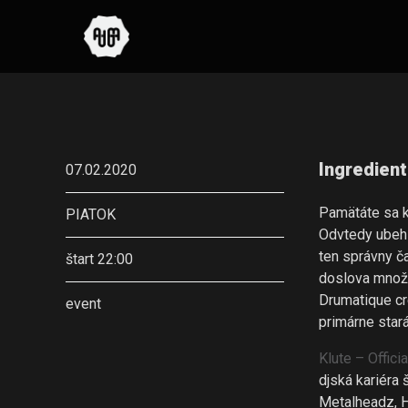
Ingredien
07.02.2020
Pamätáte sa
PIATOK
Odvtedy ubehlo
ten správny č
štart 22:00
doslova množi
Drumatique cr
event
primárne star
Klute – Officia
djská kariéra
Metalheadz, H