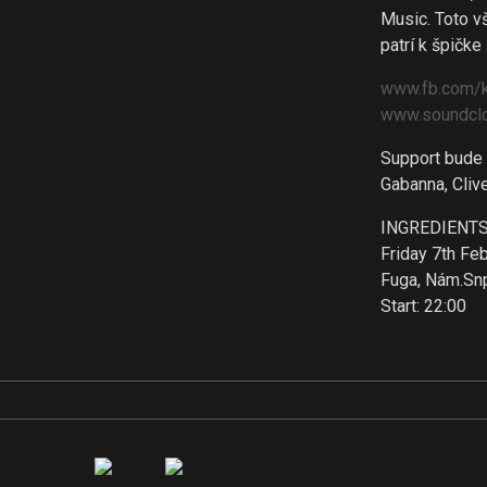
Music. Toto v
patrí k špičk
www.fb.com/kl
www.soundclo
Support bude 
Gabanna, Cliv
INGREDIENT
Friday 7th Fe
Fuga, Nám.Snp
Start: 22:00