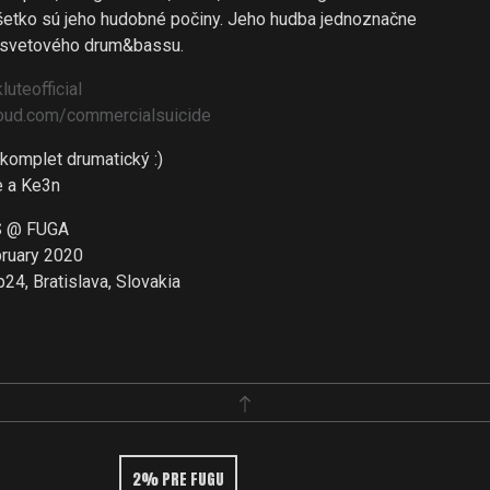
šetko sú jeho hudobné počiny. Jeho hudba jednoznačne
e svetového drum&bassu.
uteofficial
ud.com/commercialsuicide
komplet drumatický :)
e a Ke3n
S @ FUGA
bruary 2020
24, Bratislava, Slovakia
2% PRE FUGU