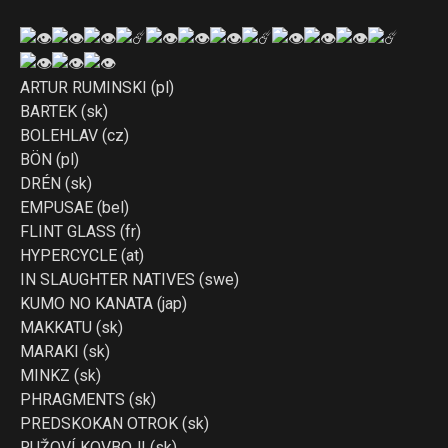
ARTUR RUMINSKI (pl)
BARTEK (sk)
BOLEHLAV (cz)
BÖN (pl)
DRÉN (sk)
EMPUSAE (bel)
FLINT GLASS (fr)
HYPERCYCLE (at)
IN SLAUGHTER NATIVES (swe)
KUMO NO KANATA (jap)
MAKKATU (sk)
MARAKI (sk)
MINKZ (sk)
PHRAGMENTS (sk)
PREDSKOKAN OTROK (sk)
RUŽOVÍ KOVBOJI (sk)