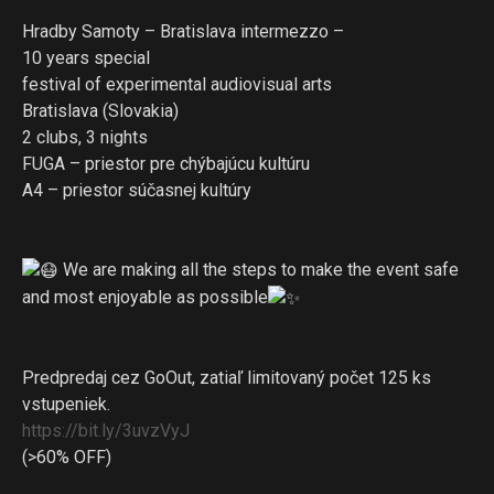
Hradby Samoty – Bratislava intermezzo –
10 years special
festival of experimental audiovisual arts
Bratislava (Slovakia)
2 clubs, 3 nights
FUGA – priestor pre chýbajúcu kultúru
A4 – priestor súčasnej kultúry
We are making all the steps to make the event safe
and most enjoyable as possible
Predpredaj cez GoOut, zatiaľ limitovaný počet 125 ks
vstupeniek.
https://bit.ly/3uvzVyJ
(>60% OFF)