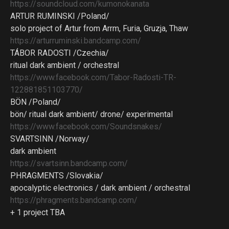
https://soundcloud.com/kumonokanata
ARTUR RUMINSKI /Poland/
solo project of Artur from Arrm, Furia, Gruzja, Thaw
https://arturruminski.bandcamp.com/
TÁBOR RADOSTI /Czechia/
ritual dark ambient / orchestral
https://www.facebook.com/Tabor-Radosti-TR-
122881851103770/
BÖN /Poland/
bön/ ritual dark ambient/ drone/ experimental
https://www.facebook.com/Soundsnakes/
SVARTSINN /Norway/
dark ambient
https://svartsinn.bandcamp.com/
PHRAGMENTS /Slovakia/
apocalyptic electronics / dark ambient / orchestral
https://phragments.bandcamp.com/
+ 1 project TBA