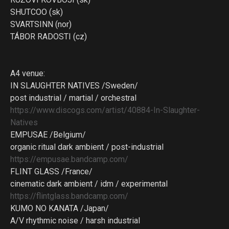
SHUTCOO (sk)
SVARTSINN (nor)
TÁBOR RADOSTI (cz)
A4 venue:
IN SLAUGHTER NATIVES /Sweden/
post industrial / martial / orchestral
https://www.discogs.com/artist/40884-In-Slaughter-
Natives
EMPUSAE /Belgium/
organic ritual dark ambient / post-industrial
https://empusae.bandcamp.com/
FLINT GLASS /France/
cinematic dark ambient / idm / experimental
https://flintglass.bandcamp.com/
KUMO NO KANATA /Japan/
A/V rhythmic noise / harsh industrial