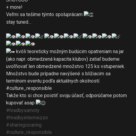
+ more!
Veľmi sa tešíme týmto spoluprácam
stay tuned…
kvôli teoreticky možným budúcim opatreniam na jar
(ako napr. obmedzená kapacita klubov) zatiaľ budeme
uvoľňovať len obmedzené množstvo 125 ks vstupeniek.
Množstvo bude prípadne navýšené s blížiacim sa
termínom eventu podľa aktuálnych okolností.
#culture_responsible
Takže kto si chce poistiť svoju účasť, odporúčame potom
kupovať asap
#hradbysamoty
#hradbyintermezzo
#sharingiscaring
#culture_responsible