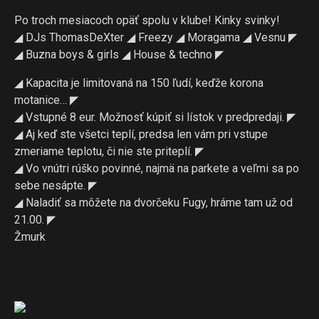
Po troch mesiacoch opäť spolu v klube! Kinky svinky!
◢ DJs ThomasDeXter ◢ Freezy ◢ Moragama ◢ Vesnu ◤
◢ Buzna boys & girls ◢ House & techno ◤
◢ Kapacita je limitovaná na 150 ľudí, keďže korona
motanice… ◤
◢ Vstupné 8 eur. Možnosť kúpiť si lístok v predpredaji. ◤
◢ Aj keď ste všetci teplí, predsa len vám pri vstupe
zmeriame teplotu, či nie ste priteplí. ◤
◢ Vo vnútri rúško povinné, najmä na parkete a veľmi sa po
sebe nesápte. ◤
◢ Naladiť sa môžete na dvorčeku Fugy, hráme tam už od
21.00. ◤
Žmurk