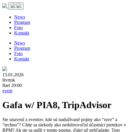
News
Program
Foto
Kontakt
News
Program
Foto
Kontakt
15.01.2026
štvrtok
štart 20:00
event
Gafa w/ PIA8, TripAdvisor
Ste unavení z eventov, kde sú nadužívané pojmy ako “rave” a
“techno”? Cítite sa niekedy ako nedobrovoľní účastníci pretekov v
BPM? Ak ste sa našli v tomto popise, ďalej už nehľadajte. Toto