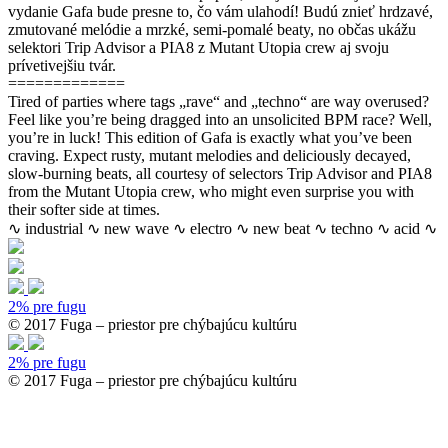
vydanie Gafa bude presne to, čo vám ulahodí! Budú znieť hrdzavé,
zmutované melódie a mrzké, semi-pomalé beaty, no občas ukážu
selektori Trip Advisor a PIA8 z Mutant Utopia crew aj svoju
prívetivejšiu tvár.
=============
Tired of parties where tags „rave“ and „techno“ are way overused?
Feel like you’re being dragged into an unsolicited BPM race? Well,
you’re in luck! This edition of Gafa is exactly what you’ve been
craving. Expect rusty, mutant melodies and deliciously decayed,
slow-burning beats, all courtesy of selectors Trip Advisor and PIA8
from the Mutant Utopia crew, who might even surprise you with
their softer side at times.
∿ industrial ∿ new wave ∿ electro ∿ new beat ∿ techno ∿ acid ∿
2% pre fugu
© 2017 Fuga – priestor pre chýbajúcu kultúru
2% pre fugu
© 2017 Fuga – priestor pre chýbajúcu kultúru