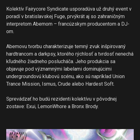
Kolektív Fairycore Syndicate usporadúva už druhý event v
poradí v bratislavskej Fuge, prvýkrát aj so zahraničným
interpretom Abemom – francúzskym producentom a DJ-
om.
Abemovu tvorbu charakterizuje temný zvuk inšpirovaný
hardtrancom a darkpsy, ktorého rýchlosť a tvrdosť nenechá
kľudného žiadneho poslucháča. Jeho produkcia sa
objavuje pod významnými labelami dominujúcimi
undergroundovú klubovú scénu, ako sú napríklad Union
Trance Mission, Ismus, Crude alebo Hardest Soft.
Sprevádzať ho budú rezidenti kolektívu v pôvodnej
zostave: Exui, LemonWhore a Bronx Brody.