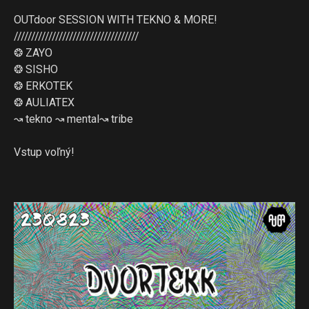
OUTdoor SESSION WITH TEKNO & MORE!
////////////////////////////////////
❂ ZAYO
❂ SISHO
❂ ERKOTEK
❂ AULIATEX
↝ tekno ↝ mental↝ tribe
Vstup voľný!