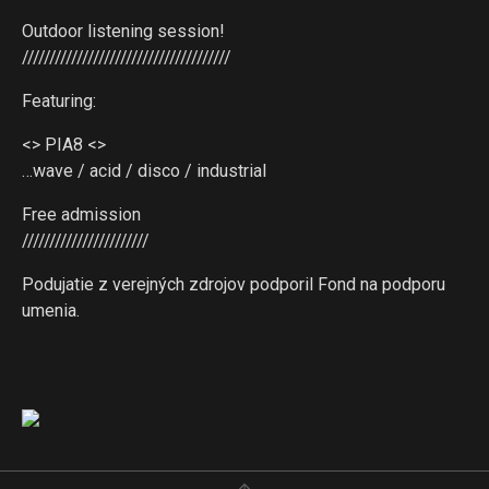
Outdoor listening session!
//////////////////////////////////////
Featuring:
<> PIA8 <>
…wave / acid / disco / industrial
Free admission
///////////////////////
Podujatie z verejných zdrojov podporil Fond na podporu
umenia.