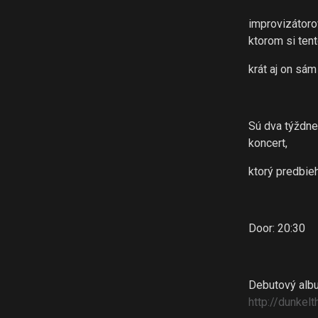
improvizátoro
ktorom si ten
krát aj on sá
Sú dva týždne
koncert,
ktorý predbie
Door: 20:30
Debutový albu
http://
dunkelt