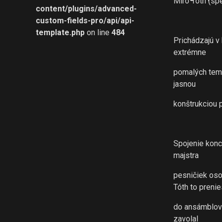
Miro Tóth (spev
content/plugins/advanced-
custom-fields-pro/api/api-
template.php
on line
484
Prichádzajú v
extrémne
pomalých temp
jasnou
konštrukciou 
Spojenie konce
majstra
pesničiek oso
Tóth to prenie
do ansámblové
zavolal