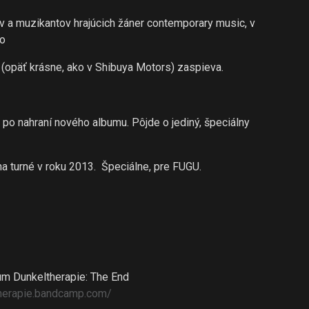
v a muzikantov hrajúcich žáner contemporary music, v
to
m (opäť krásne, ako v Shibuya Motors) zaspieva.
 po nahraní nového albumu. Pôjde o jediný, špeciálny
ha turné v roku 2013. Špeciálne, pre FUGU.
m Dunkeltherapie: The End
herapie.bandcamp.com
/