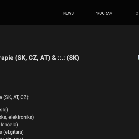
NEWS
PROGRAM
FO
apie (SK, CZ, AT) & ::.: (SK)
 (SK, AT, CZ):
sle)
bka, elektronika)
olončelo)
 (el.gitara)