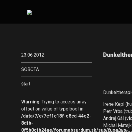
Dunkelther
23.06.2012
SOBOTA
štart
Dunkeltherapie
Warning
: Trying to access array
Irene Kepl (hu
offset on value of type bool in
Petr Vrba (tru
/data/7/e/7ef1c18f-e8cd-44e2-
Andrej Gál (vi
8dfb-
Michal Matejka
0f5b0cfb24ae/forumabsurdum.sk/sub/fuga/wp-