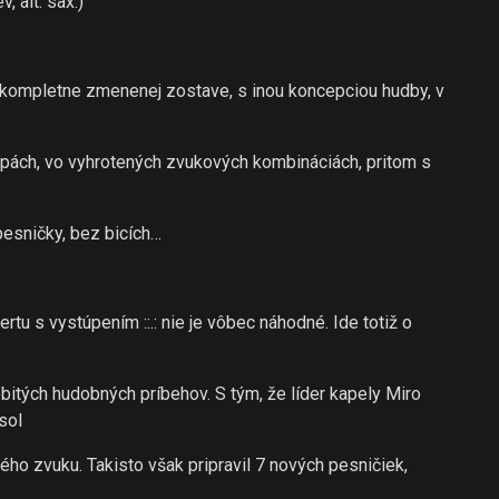
, alt. sax.)
 kompletne zmenenej zostave, s inou koncepciou hudby, v
ách, vo vyhrotených zvukových kombináciách, pritom s
pesničky, bez bicích…
rtu s vystúpením ::.: nie je vôbec náhodné. Ide totiž o
bitých hudobných príbehov. S tým, že líder kapely Miro
sol
ho zvuku. Takisto však pripravil 7 nových pesničiek,