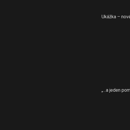
Ukážka – nové 
„…a jeden pom