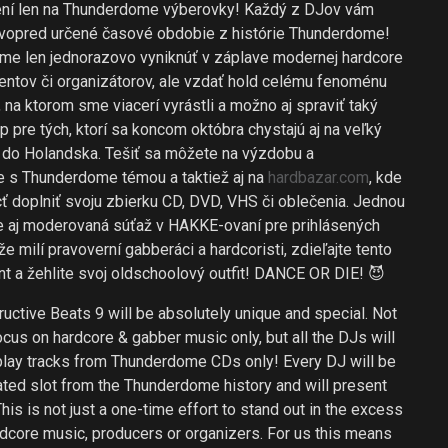
í len na Thunderdome výberovky! Každý z DJov vám
vopred určené časové obdobie z histórie Thunderdome!
e len jednorazovo vyniknúť v záplave modernej hardcore
entov či organizátorov, ale vzdať hold celému fenoménu
na ktorom sme viacerí vyrástli a možno aj spravi
ť taký
 pre tých, ktorí sa koncom októbra chystajú aj na veľký
do Holandska. Tešiť sa môžete na výzdobu a
e s Thunderdome témou a taktiež aj na
hardbazar.com
, kde
ť doplniť svoju zbierku CD, DVD, VHS či oblečenia. Jednou
de aj moderovaná súťaž v HAKKE-ovaní pre prihlásených
e milí pravoverní gabberáci a hardcoristi, zdieľajte tento
nt a žehlite svoj oldschoolový outfit! DANCE OR DIE!
😈
uctive Beats 9 will be absolutely unique and special. Not
ocus on hardcore & gabber music only, but all the DJs will
 play tracks from Thunderdome CDs only! Every DJ will be
ated slot from the Thunderdome history and will present
 This is not just a one-time effort to stand out in the excess
dcore music, producers or organizers. For us this means