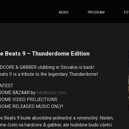
NEWS
PROGRAM
FO
ve Beats 9 – Thunderdome Edition
DCORE & GABBER clubbing in Slovakia is back!
eats 9 is a tribute to the legendary Thunderdome!
ONTEST
DOME BAZAAR by
hardbazar.com
DOME VIDEO PROJECTIONS
DOME RELEASED MUSIC ONLY!
ve Beats 9 bude absolútne jedinečný a výnimočný. Nielen,
me čisto na hardcore & gabber, ale hudobne budú všetci