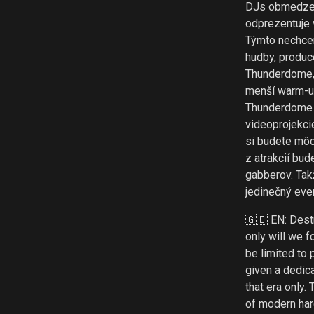
DJs obmedzen
odprezentuje 
Týmto nechcem
hudby, produc
Thunderdome, 
menší warm-up
Thunderdome 
videoprojekci
si budete môc
z atrakcií bu
gabberov. Takž
jedinečný eve
🇬🇧
EN: Destr
only will we f
be limited to
given a dedic
that era only.
of modern har