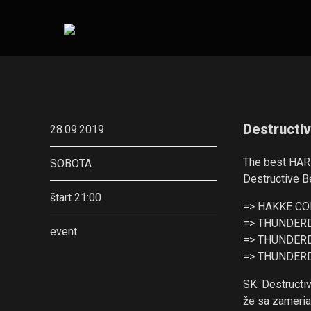
Destructi
28.09.2019
The best HAR
SOBOTA
Destructive B
štart 21:00
=> HAKKE C
=> THUNDER
event
=> THUNDER
=> THUNDER
SK: Destructi
že sa zameria