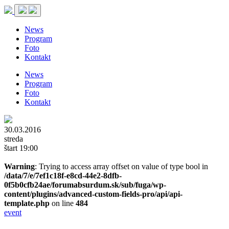
News
Program
Foto
Kontakt
News
Program
Foto
Kontakt
30.03.2016
streda
štart 19:00
Warning
: Trying to access array offset on value of type bool in
/data/7/e/7ef1c18f-e8cd-44e2-8dfb-
0f5b0cfb24ae/forumabsurdum.sk/sub/fuga/wp-
content/plugins/advanced-custom-fields-pro/api/api-
template.php
on line
484
event