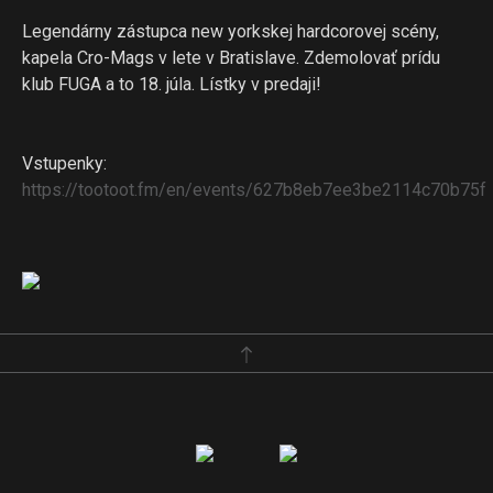
Legendárny zástupca new yorkskej hardcorovej scény,
kapela Cro-Mags v lete v Bratislave. Zdemolovať prídu
klub FUGA a to 18. júla. Lístky v predaji!
Vstupenky:
https://tootoot.fm/en/events/627b8eb7ee3be2114c70b75f