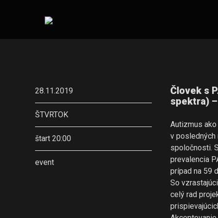
Človek s 
28.11.2019
spektra) –
ŠTVRTOK
Autizmus ako 
v posledných 
štart 20:00
spoločnosti. 
prevalencia P
event
prípad na 59 d
So vzrastajú
celý rad proj
prispievajúcic
Akceptovanie 