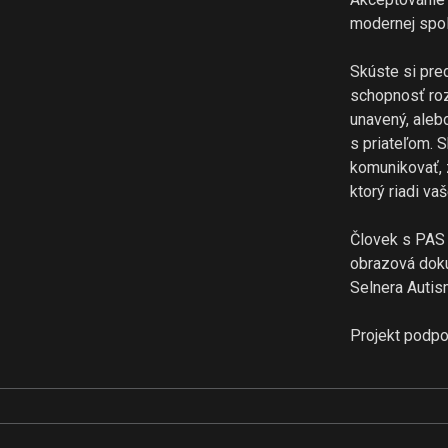
modernej spol
Skúste si pred
schopnosť rozp
unavený, aleb
s priateľom. S
komunikovať, 
ktorý riadi va
Človek s PAS 
obrazová doku
Selnera Auti
Projekt podpo