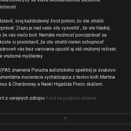
očnosti.
staviť, svoj každodenný život potom, čo ste stratili
rávať. Zrazu je nad vaše sily vysvetliť , že ste hladný,
o že vás niečo bolí. Nemáte možnosť porozprávať sa
kúste si predstaviť, že ste stratili nielen schopnosť
zároveň vás bez varovania opustil aj váš vnútorný režisér,
še vnútorné myšlienky.
(PAS znamená Porucha autistického spektra) je zvukovo-
mentárna inscenácia vychádzajúca z textov kníh Martina
smus & Chardonnay a Naoki Higašida Prečo skáčem.
ril z verejných zdrojov
Fond na podporu umenia
.