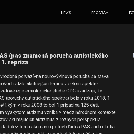
NEWS
PROGRAM
FO
PAS (pas znamená porucha autistického
 1. repríza
vrodená pervazívna neurovývinová porucha sa stáva
rokoch stále akútnejšou témou v celom spektre
Svetové epidemiologické štúdie CDC uvádzajú, že
AS (poruchy autistického spektra) bola v roku 2018, 1
etí, kým v roku 2008 to bol 1 prípad na 125 detí.
cim výskytom autizmu vzniká v medzinárodnom kontexte
ektov skúmajúcich autizmus z rôznych perspektív,
h k dôležitému skúmaniu potrieb ľudí s PAS a ich okolia.
neurodiverzity sa stáva neoddeliteľnou súčasťou