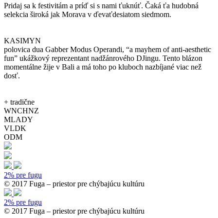
Pridaj sa k festivitám a príď si s nami ťuknúť. Čaká ťa hudobná
selekcia široká jak Morava v ďevaťdesiatom siedmom.
KASIMYN
polovica dua Gabber Modus Operandi, “a mayhem of anti-aesthetic
fun” ukážkový reprezentant nadžánrového DJingu. Tento blázon
momentálne žije v Bali a má toho po kluboch nazbíjané viac než
dosť.
+ tradične
WNCHNZ
MLADY
VLDK
ODM
2% pre fugu
© 2017 Fuga – priestor pre chýbajúcu kultúru
2% pre fugu
© 2017 Fuga – priestor pre chýbajúcu kultúru