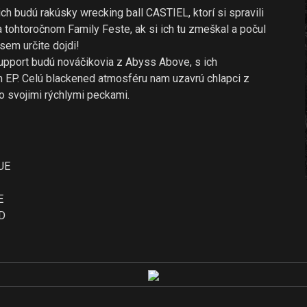
ch budú rakúsky wrecking ball CASTIEL, ktorí si spravili
 tohtoročnom Family Feste, ak si ich tu zmeškal a počul
 sem určite dojdi!
pport budú nováčikovia z Abyss Above, s ich
 EP. Celú blackened atmosféru nam uzavrú chlapci z
so svojimi rýchlymi peckami.
UE
E
D