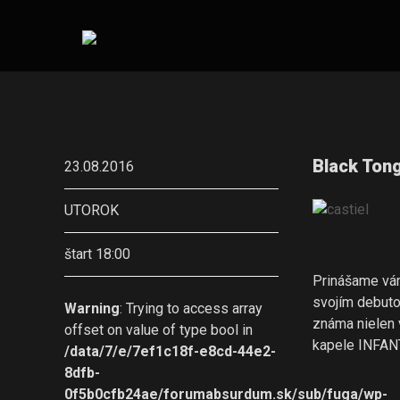
Black Tong
23.08.2016
UTOROK
štart 18:00
Prinášame vám
svojím debuto
Warning
: Trying to access array
známa nielen 
offset on value of type bool in
kapele INFA
/data/7/e/7ef1c18f-e8cd-44e2-
8dfb-
0f5b0cfb24ae/forumabsurdum.sk/sub/fuga/wp-