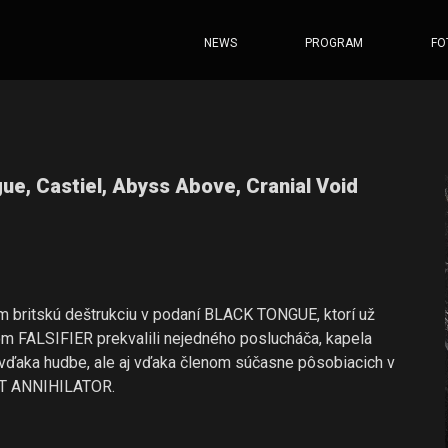
NEWS
PROGRAM
FO
ue, Castiel, Abyss Above, Cranial Void
 britskú deštrukciu v podaní BLACK TONGUE, ktorí už
m FALSIFIER prekvalili nejedného poslucháča, kapela
vďaka hudbe, ale aj vďaka členom súčasne pôsobiacich v
NT ANNIHILATOR.