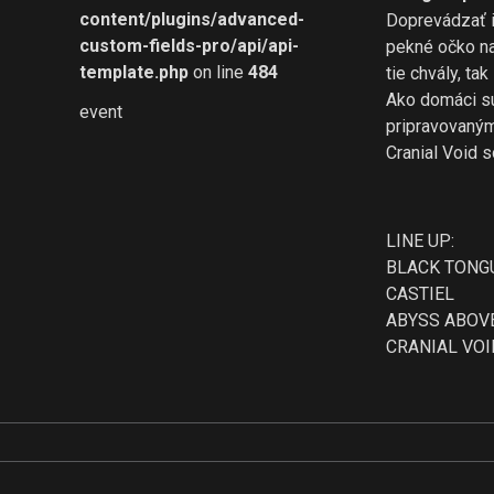
content/plugins/advanced-
Doprevádzať i
custom-fields-pro/api/api-
pekné očko na
template.php
on line
484
tie chvály, tak
Ako domáci su
event
pripravovaným
Cranial Void 
LINE UP:
BLACK TONG
CASTIEL
ABYSS ABOV
CRANIAL VOI