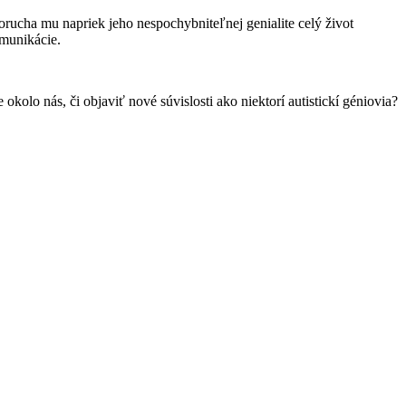
rucha mu napriek jeho nespochybniteľnej genialite celý život
omunikácie.
lo nás, či objaviť nové súvislosti ako niektorí autistickí géniovia?