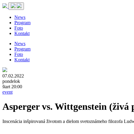
News
Program
Foto
Kontakt
News
Program
Foto
Kontakt
07.02.2022
pondelok
štart 20:00
event
Asperger vs. Wittgenstein (živá
Inscenácia inšpirovaná životom a dielom svetoznámeho filozofa Lud