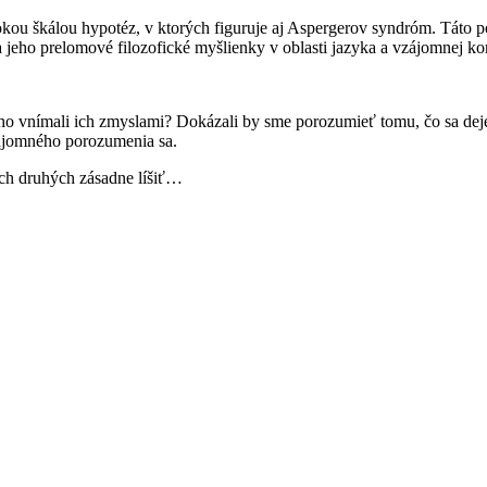
ou škálou hypotéz, v ktorých figuruje aj Aspergerov syndróm. Táto po
 jeho prelomové filozofické myšlienky v oblasti jazyka a vzájomnej k
 vnímali ich zmyslami? Dokázali by sme porozumieť tomu, čo sa deje oko
ájomného porozumenia sa.
ých druhých zásadne líšiť…