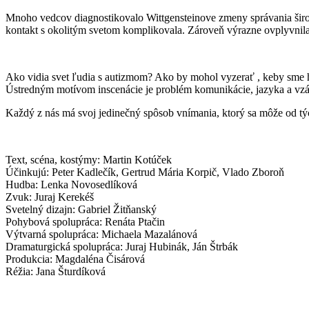
Mnoho vedcov diagnostikovalo Wittgensteinove zmeny správania širok
kontakt s okolitým svetom komplikovala. Zároveň výrazne ovplyvnila
Ako vidia svet ľudia s autizmom? Ako by mohol vyzerať , keby sme ho
Ústredným motívom inscenácie je problém komunikácie, jazyka a vz
Každý z nás má svoj jedinečný spôsob vnímania, ktorý sa môže od t
Text, scéna, kostýmy: Martin Kotúček
Účinkujú: Peter Kadlečík, Gertrud Mária Korpič, Vlado Zboroň
Hudba: Lenka Novosedlíková
Zvuk: Juraj Kerekéš
Svetelný dizajn: Gabriel Žitňanský
Pohybová spolupráca: Renáta Ptačin
Výtvarná spolupráca: Michaela Mazalánová
Dramaturgická spolupráca: Juraj Hubinák, Ján Štrbák
Produkcia: Magdaléna Čisárová
Réžia: Jana Šturdíková