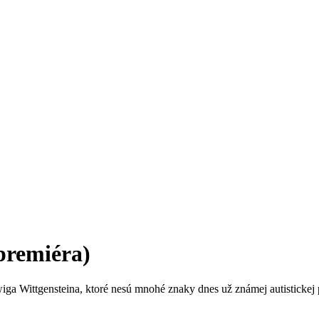
 premiéra)
wiga Wittgensteina, ktoré nesú mnohé znaky dnes už známej autisticke