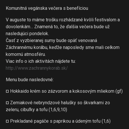
Komunitná vegánska večera s benefíciou
V auguste to máme trošku rozhádzané kvôli festivalom a
dovolenkám… Znamená to, že ďalšia večera bude už
nasledujúci pondelok.
Časť z vyzbieranej sumy bude opäť venovaná
Záchrannému korábu, keďže naposledy sme mali celkom
komornú atmosféru.
Viac info o ich aktivitách nájdete tu:
http://www.zachrannykorab.sk/
Menu bude nasledovné:
¤ Hokkaido krém so zázvorom a kokosovým mliekom (gf)
¤ Zemiakové nebryndzové halušky so škvarkami zo
zeleru, cibuľky a tofu (1,6,9,10)
¤ Prekladané pagáče s paprikou a údeným tofu (1,6)