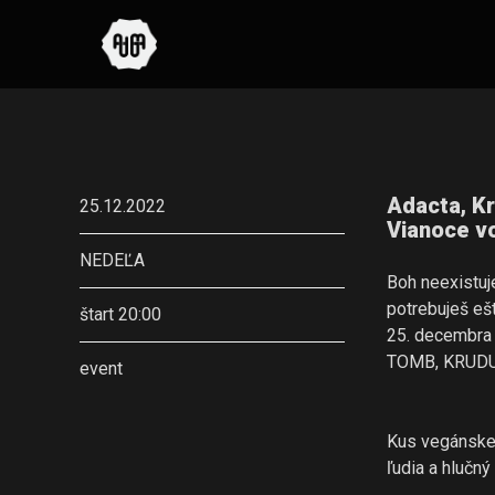
Adacta, K
25.12.2022
Vianoce v
NEDEĽA
Boh neexistuj
potrebuješ ešt
štart 20:00
25. decembra
TOMB, KRUDU
event
Kus vegánskeh
ľudia a hlučný