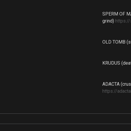
SPERM OF MA
grind)
https:
OLD TOMB (s
KRUDUS (deat
ADACTA (crus
https://adac