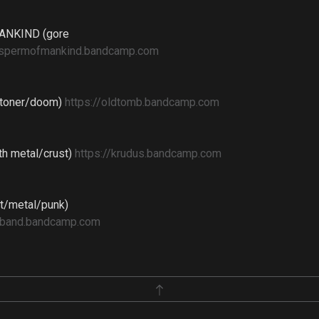
NKIND (gore
//spermofmankind.bandcamp.com
toner/doom)
https://oldtomb.bandcamp.com
h metal/crust)
https://krudus.bandcamp.com
t/metal/punk)
taband.bandcamp.com