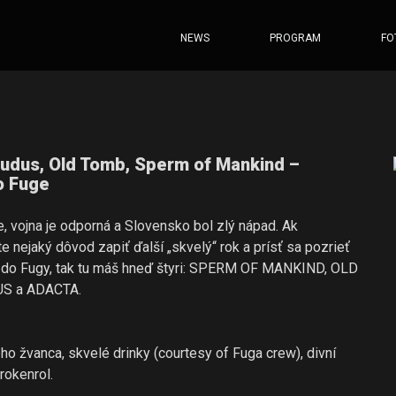
NEWS
PROGRAM
FO
rudus, Old Tomb, Sperm of Mankind –
o Fuge
e, vojna je odporná a Slovensko bol zlý nápad. Ak
e nejaký dôvod zapiť ďalší „skvelý“ rok a prísť sa pozrieť
 do Fugy, tak tu máš hneď štyri: SPERM OF MANKIND, OLD
S a ADACTA.
o žvanca, skvelé drinky (courtesy of Fuga crew), divní
 rokenrol.