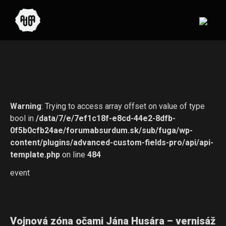
Warning
: Trying to access array offset on value of type
bool in
/data/7/e/7ef1c18f-e8cd-44e2-8dfb-
0f5b0cfb24ae/forumabsurdum.sk/sub/fuga/wp-
content/plugins/advanced-custom-fields-pro/api/api-
template.php
on line
484
event
Vojnová zóna očami Jána Husára – vernisáž