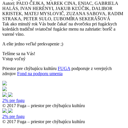
Autori: PAĽO ČEJKA, MAREK CINA, ENIAC, GABRIELA
HALÁS, IVAN HERÉNYI, JAKUB KĽÚČIK, DALIBOR
KRISTEK, MATEJ MYSLOVIČ, ZUZANA SABOVA, RADIM
STRAKA, PETER SULO, ĽUBOMÍRA SEKERÁŠOVÁ
Tak ako minulý rok Vás bude čakať na dvorčeku pri fugáckych
koledách tradičné sviatočné fugácke menu na zahriatie: boršč a
varené víno.
A ešte jedno veľké prekvapenie ;)
Tešíme sa na Vás!
Vstup voľný
Priestor pre chýbajúcu kultúru
FUGA
podporuje z verejných
zdrojov
Fond na podporu umenia
2% pre fugu
© 2017 Fuga – priestor pre chýbajúcu kultúru
2% pre fugu
© 2017 Fuga – priestor pre chýbajúcu kultúru