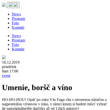
News
Program
Foto
Kontakt
News
Program
Foto
Kontakt
16.12.2019
pondelok
štart 17:00
event
Umenie, boršč a víno
HO-HO-HOU! Opäť po roku Vás Fuga víta s otvorenou náručou a
najpestrejšou výstavou v roku, v rámci ktorej si budete môcť vybrať
tie najoriginálnejšie darčeky až od 12tich autorov!