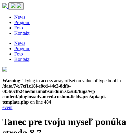
News
Program
Foto
Kontakt
News
Program
Foto
Kontakt
Warning
: Trying to access array offset on value of type bool in
/data/7/e/7ef1c18f-e8cd-44e2-8dfb-
0f5b0cfb24ae/forumabsurdum.sk/sub/fuga/wp-
content/plugins/advanced-custom-fields-pro/api/api-
template.php
on line
484
event
Tanec pre tvoju myseľ ponúka
streda 8.7.