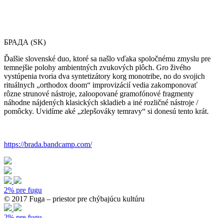
БРАДА (SK)
Ďalšie slovenské duo, ktoré sa našlo vďaka spoločnému zmyslu pre
temnejšie polohy ambientných zvukových plôch. Gro živého
vystúpenia tvoria dva syntetizátory korg monotribe, no do svojich
rituálnych „orthodox doom“ improvizácií vedia zakomponovať
rôzne strunové nástroje, zaloopované gramofónové fragmenty
náhodne nájdených klasických skladieb a iné rozličné nástroje /
pomôcky. Uvidíme aké „zlepšováky temravy“ si donesú tento krát.
https://brada.bandcamp.com/
2% pre fugu
© 2017 Fuga – priestor pre chýbajúcu kultúru
2% pre fugu