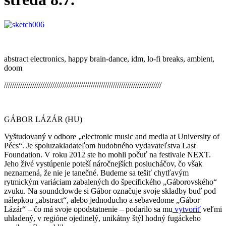
abstract electronics, happy brain-dance, idm, lo-fi breaks, ambient,
doom
//////////////////////////
///////////////////////////
/////////////////////////
GÁBOR LÁZÁR (HU)
Vyštudovaný v odbore „electronic music and media at University of
Pécs“. Je spoluzakladateľom hudobného vydavateľstva Last
Foundation. V roku 2012 ste ho mohli počuť na festivale NEXT.
Jeho živé vystúpenie poteší náročnejších poslucháčov, čo však
neznamená, že nie je tanečné. Budeme sa tešiť chytľavým
rytmickým variáciam zabalených do špecifického „Gáborovského“
zvuku. Na soundclowde si Gábor označuje svoje skladby buď pod
nálepkou „abstract“, alebo jednoducho a sebavedome „Gábor
Lázár“ – čo má svoje opodstatnenie – podarilo sa mu
vytvoriť
veľmi
uhladený, v regióne ojedinelý, unikátny štýl hodný fugáckeho