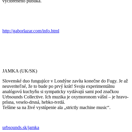
vycibreného publika.
http://gaborlazar.com/info.html
JAMKA (UK/SK)
Slovenské duo fungujúce v Londýne zavíta konečne do Fugy. Je až
neuveriteľné, že to bude po prvý krát! Svoju experimentálnu
analógovú kuchyňu si sympaticky vydávajú sami pod značkou
Urbsounds Collective. Ich muzika je oxymoronom vášní – je hravo-
prísna, veselo-drsná, hebko-tvrdá.
Tešíme sa na živé vystúpenie ala „strictly machine music“.
urbsounds.sk/jamka