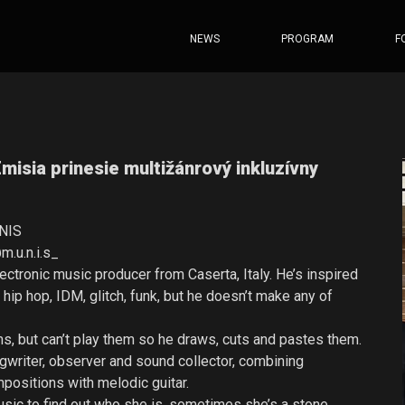
NEWS
PROGRAM
F
isia prinesie multižánrový inkluzívny
NIS
m.u.n.i.s_
ectronic music producer from Caserta, Italy. He’s inspired
s hip hop, IDM, glitch, funk, but he doesn’t make any of
s, but can’t play them so he draws, cuts and pastes them.
ngwriter, observer and sound collector, combining
mpositions with melodic guitar.
ic to find out who she is, sometimes she’s a stone,