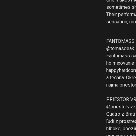
sometimes she
Their performa
sensation, mo
FANTOMASS
@tomasdeak
Fantomass sa 
ho mixovanie 
happyhardcore
a techna. Okr
najmä priestor
PRIESTOR V
@priestorvra
Quatro z Brat
ľudí z prostre
hlbokej poézi
emocoru, rock