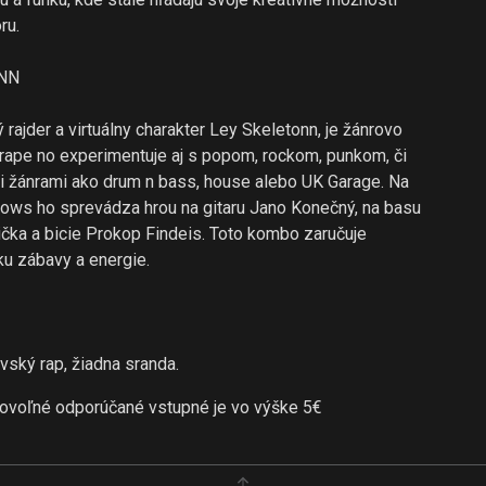
ru.
NN
ý rajder a virtuálny charakter Ley Skeletonn, je žánrovo
rape no experimentuje aj s popom, rockom, punkom, či
i žánrami ako drum n bass, house alebo UK Garage. Na
hows ho sprevádza hrou na gitaru Jano Konečný, na basu
čka a bicie Prokop Findeis. Toto kombo zaručuje
u zábavy a energie.
vský rap, žiadna sranda.
ovoľné odporúčané vstupné je vo výške 5€