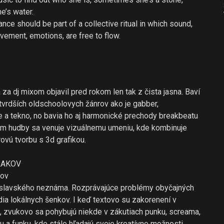
’s water.
nce should be part of a collective ritual in which sound,
vement, emotions, are free to flow.
za dj mixom objavil pred rokom len tak z čista jasna. Baví
tvrdších oldschoolovych žánrov ako je gabber,
 a tekno, no bavia ho aj harmonické prechody breakbeatu
em hudby sa venuje vizuálnemu umeniu, kde kombinuje
ovú tvorbu s 3d grafikou.
RAKOV
kov
islavského neznáma. Rozprávajúce problémy obyčajných
dia lokálnych šenkov. I keď textovo su zakorenení v
i, zvukovo sa pohybujú niekde v zákutiach punku, screama,
u a funku, kde stále hľadajú svoje kreatívne možnosti