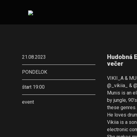
Hudobná Em
21.08.2023
večer
PONDELOK
VIKII_A & MU
@_vikiia_ & @
štart 19:00
Munis is an el
by jungle, 90’
event
these genres.
He loves drum
Vikiia is a so
electronic co
She makes mus