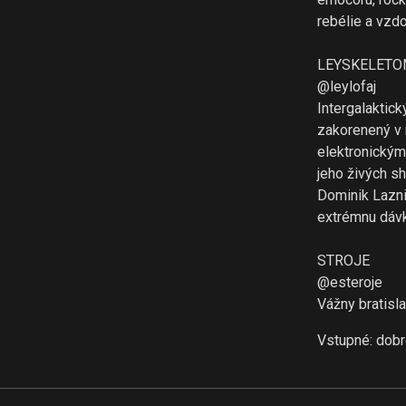
rebélie a vzdo
LEYSKELETO
@leylofaj
Intergalaktick
zakorenený v 
elektronickým
jeho živých s
Dominik Lazni
extrémnu dávk
STROJE
@esteroje
Vážny bratisla
Vstupné: dobr