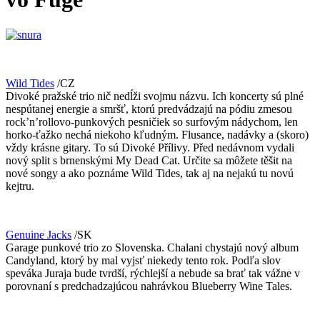
Wild Tides
/CZ
Divoké pražské trio nič nedĺži svojmu názvu. Ich koncerty sú plné
nespútanej energie a smršť, ktorú predvádzajú na pódiu zmesou
rock’n’rollovo-punkových pesničiek so surfovým nádychom, len
horko-ťažko nechá niekoho kľudným. Flusance, nadávky a (skoro)
vždy krásne gitary. To sú Divoké Přílivy. Před nedávnom vydali
nový split s brnenskými My Dead Cat. Určite sa môžete těšit na
nové songy a ako poznáme Wild Tides, tak aj na nejakú tu novú
kejtru.
Genuine Jacks
/SK
Garage punkové trio zo Slovenska. Chalani chystajú nový album
Candyland, ktorý by mal vyjsť niekedy tento rok. Podľa slov
speváka Juraja bude tvrdší, rýchlejší a nebude sa brať tak vážne v
porovnaní s predchadzajúcou nahrávkou Blueberry Wine Tales.